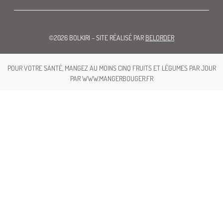
©2026 BOLKIRI – SITE RÉALISÉ PAR
BELORDER
POUR VOTRE SANTÉ, MANGEZ AU MOINS CINQ FRUITS ET LÉGUMES PAR JOUR
PAR WWW.MANGERBOUGER.FR