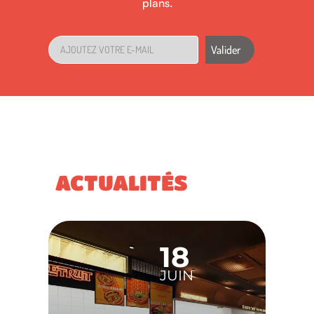
plans.
Valider
ACTUALITÉS
18
JUIN